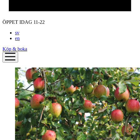
ÖPPET IDAG 11-22
sv
en
Köp & boka