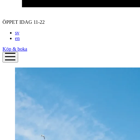
ÖPPET IDAG 11-22
sv
en
Köp & boka