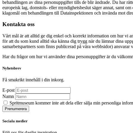
behandlingen av dina personuppgifter tills de blir ändrade. Du har rätt
europeisk lag, domstols- eller myndighetsbeslut säger annat, samt om de
klagomål om behandlingen till Datainspektionen och invända mot dir
Kontakta oss
Vårt mål är att alltid ge dig enkel och korrekt information om hur vi 
för att du som kund alltid ska känna dig trygg när du lämnar dina uppgi
samarbetspartners som finns publicerad på våra webbsidor) ansvarar v
Har du frågor om hur vi använder dina personuppgifter är du välkomm
Nyhetsbrev
Få smakrikt innehåll i din inkorg.
E-post
Namn
Spritmuseum kommer inte att dela eller sälja min personliga infor
Sociala medier
Följ oss för daglig inspiration