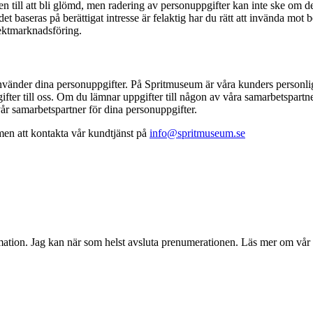
en till att bli glömd, men radering av personuppgifter kan inte ske om det
t baseras på berättigat intresse är felaktig har du rätt att invända mot 
ektmarknadsföring.
använder dina personuppgifter. På Spritmuseum är våra kunders personliga 
fter till oss. Om du lämnar uppgifter till någon av våra samarbetspartner
år samarbetspartner för dina personuppgifter.
en att kontakta vår kundtjänst på
info@spritmuseum.se
mation. Jag kan när som helst avsluta prenumerationen. Läs mer om vår 