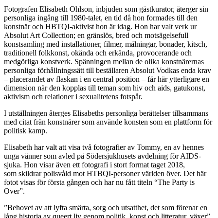
Fotografen Elisabeth Ohlson, inbjuden som gästkurator, återger sin
personliga ingång till 1980-talet, en tid då hon formades till den
konstnär och HBTQI-aktivist hon är idag. Hon har valt verk ur
Absolut Art Collection; en gränslös, bred och motsägelsefull
konstsamling med installationer, filmer, målningar, bonader, kitsch,
traditionell folkkonst, okända och erkända, provocerande och
medgörliga konstverk. Spänningen mellan de olika konstnärernas
personliga förhållningssätt till beställaren Absolut Vodkas enda krav
– placerandet av flaskan i en central position – får här ytterligare en
dimension när den kopplas till teman som hiv och aids, gatukonst,
aktivism och relationer i sexualitetens fotspår.
I utställningen återges Elisabeths personliga berättelser tillsammans
med citat från konstnärer som använde konsten som en plattform för
politisk kamp.
Elisabeth har valt att visa två fotografier av Tommy, en av hennes
unga vänner som avled på Södersjukhusets avdelning för AIDS-
sjuka. Hon visar även ett fotografi i stort format taget 2018,
som skildrar polisvåld mot HTBQI-personer världen över. Det här
fotot visas för första gången och har nu fått titeln “The Party is
Over”.
”Behovet av att lyfta smärta, sorg och utsatthet, det som förenar en
lång historia av queert liv genom politik, konst och litteratur, växer”,