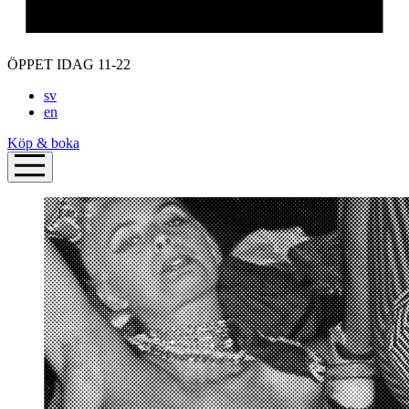
ÖPPET IDAG 11-22
sv
en
Köp & boka