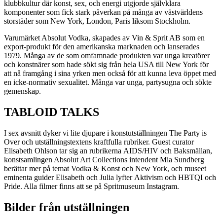
klubbkultur där konst, sex, och energi utgjorde självklara
komponenter som fick stark påverkan på många av västvärldens
storstäder som New York, London, Paris liksom Stockholm.
Varumärket Absolut Vodka, skapades av Vin & Sprit AB som en
export-produkt för den amerikanska marknaden och lanserades
1979. Många av de som omfamnade produkten var unga kreatörer
och konstnärer som hade sökt sig från hela USA till New York för
att nå framgång i sina yrken men också för att kunna leva öppet med
en icke-normativ sexualitet. Många var unga, partysugna och sökte
gemenskap.
TABLOID TALKS
I sex avsnitt dyker vi lite djupare i konstutställningen The Party is
Over och utställningstextens kraftfulla rubriker. Guest curator
Elisabeth Ohlson tar sig an rubrikerna AIDS/HIV och Baksmällan,
konstsamlingen Absolut Art Collections intendent Mia Sundberg
berättar mer på temat Vodka & Konst och New York, och museet
eminenta guider Elisabeth och Julia lyfter Aktivism och HBTQI och
Pride. Alla filmer finns att se på Spritmuseum Instagram.
Bilder från utställningen