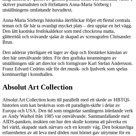
skriver journalisten och författaren Anna-Maria Sörberg i
utställningens omfattande huvudtext.
Anna-Maria Sörbergs historiska återblickar följer ett flertal centrala
teman och får här ta ovanligt mycket plats – den upptar en hel vägg.
Den lätt kaotiska festlokaldekor som med chockrosa matta,
glitterridå och svävande sjalar är skapad av scenografen Chrisander
Brun.
Den adderar ytterligare ett lager av djup och förstärker känslan av
den här omvälvande tiden. För den grafiska inramningen av
utställningen står art director och formgivare Karl Stefan Andersson.
Franz Edvard Cedrins står för det musik- och ljudverk som spelas
kontinuerligt i konsthallen.
Absolut Art Collection
Absolut Art Collection kom till parallellt med ett skede av HBTQI-
historien som kan beskrivas som ett paradigm-skifte i delar av
Europa och USA. Den tid som omgärdar samlingens inledande verk
av Andy Warhol från 1985 var omvälvande. Sammanfallande med
AIDS-paniken, insikten om hur den skulle komma att påverka en
hel värld, skapade stark närvaro och en kreativ våg. Den bokstavliga
erfarenheten av att leva med döden runt hörnet gav utrymme för en