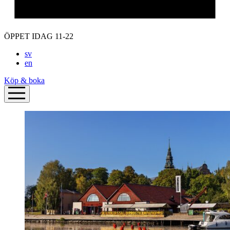
ÖPPET IDAG 11-22
sv
en
Köp & boka