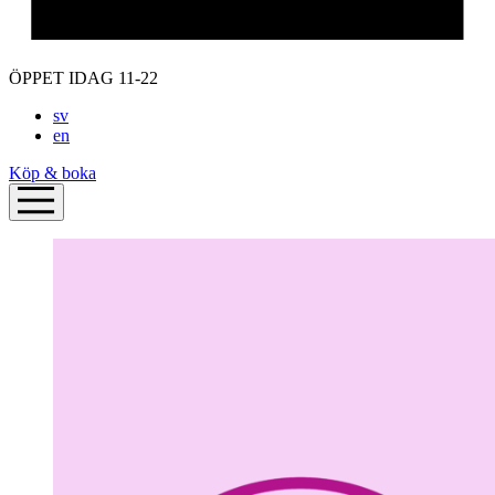
ÖPPET IDAG 11-22
sv
en
Köp & boka