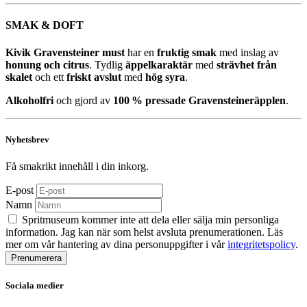
SMAK & DOFT
Kivik Gravensteiner must
har en
fruktig smak
med inslag av
honung och citrus
.
Tydlig
äppelkaraktär
med
strävhet från
skalet
och ett
friskt avslut
med
hög syra
.
Alkoholfri
och gjord av
100 % pressade Gravensteineräpplen
.
Nyhetsbrev
Få smakrikt innehåll i din inkorg.
E-post
Namn
Spritmuseum kommer inte att dela eller sälja min personliga
information. Jag kan när som helst avsluta prenumerationen. Läs
mer om vår hantering av dina personuppgifter i vår
integritetspolicy
.
Sociala medier