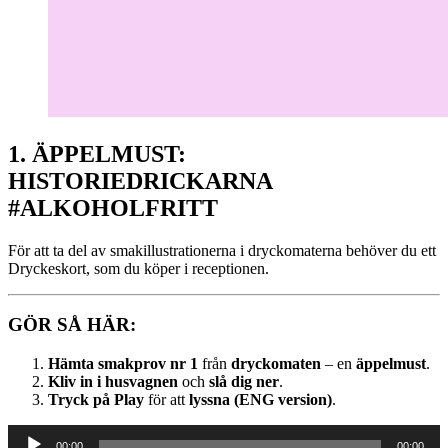
1. ÄPPELMUST:
HISTORIEDRICKARNA
#ALKOHOLFRITT
För att ta del av smakillustrationerna i dryckomaterna behöver du ett
Dryckeskort, som du köper i receptionen.
GÖR SÅ HÄR:
Hämta smakprov nr 1
från
dryckomaten
– en
äppelmust
.
Kliv in i husvagnen
och
slå dig ner
.
Tryck på Play
för att
lyssna (ENG version)
.
Ljudspelare
00:00
00:00