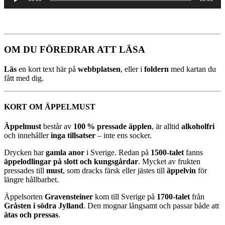
OM DU FÖREDRAR ATT LÄSA
Läs
en kort text här på
webbplatsen
, eller i
foldern
med kartan du
fått med dig.
KORT OM ÄPPELMUST
Äppelmust
består av
100 % pressade äpplen
, är alltid
alkoholfri
och innehåller
inga tillsatser
– inte ens socker.
Drycken har
gamla anor
i Sverige. Redan på
1500-talet
fanns
äppelodlingar på slott och kungsgårdar
. Mycket av frukten
pressades till
must
, som dracks färsk eller jästes till
äppelvin
för
längre hållbarhet.
Äppelsorten
Gravensteiner
kom till Sverige på
1700-talet
från
Gråsten i södra Jylland
. Den mognar långsamt och passar både att
ätas och pressas
.