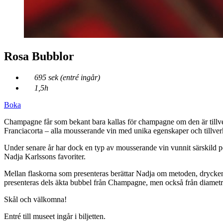
Rosa Bubblor
695 sek (entré ingår)
1,5h
Boka
Champagne får som bekant bara kallas för champagne om den är tillver
Franciacorta – alla mousserande vin med unika egenskaper och till
Under senare år har dock en typ av mousserande vin vunnit särskild po
Nadja Karlssons favoriter.
Mellan flaskorna som presenteras berättar Nadja om metoden, drycken 
presenteras dels äkta bubbel från Champagne, men också från diametra
Skål och välkomna!
Entré till museet ingår i biljetten.