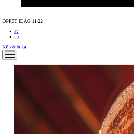
ÖPPET IDAG 11-22
sv
en
Köp & boka