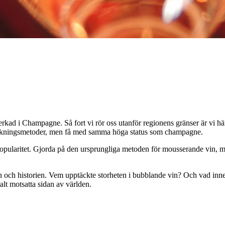
kad i Champagne. Så fort vi rör oss utanför regionens gränser är vi h
verkningsmetoder, men få med samma höga status som champagne.
pularitet. Gjorda på den ursprungliga metoden för mousserande vin, méth
och historien. Vem upptäckte storheten i bubblande vin? Och vad innebä
lt motsatta sidan av världen.