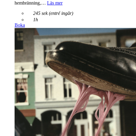
hembränning,…
Läs mer
245 sek (entré ingår)
1h
Boka