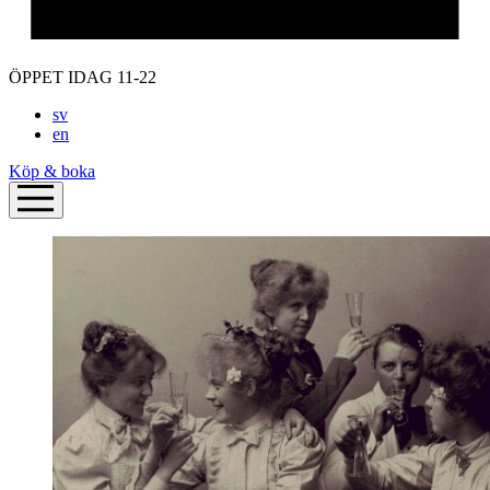
ÖPPET IDAG 11-22
sv
en
Köp & boka