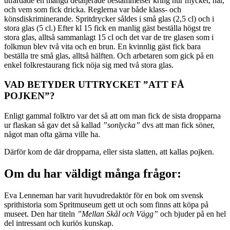
utfärdade en mängd detaljerade bestämmelser kring hur mycket, när,
och vem som fick dricka. Reglerna var både klass- och
könsdiskriminerande. Spritdrycker såldes i små glas (2,5 cl) och i
stora glas (5 cl.) Efter kl 15 fick en manlig gäst beställa högst tre
stora glas, alltså sammanlagt 15 cl och det var de tre glasen som i
folkmun blev två vita och en brun. En kvinnlig gäst fick bara
beställa tre små glas, alltså hälften. Och arbetaren som gick på en
enkel folkrestaurang fick nöja sig med två stora glas.
VAD BETYDER UTTRYCKET ”ATT FÅ
POJKEN”?
Enligt gammal folktro var det så att om man fick de sista dropparna
ur flaskan så gav det så kallad
”sonlycka”
dvs att man fick söner,
något man ofta gärna ville ha.
Därför kom de där dropparna, eller sista slatten, att kallas pojken.
Om du har väldigt många frågor:
Eva Lenneman har varit huvudredaktör för en bok om svensk
sprithistoria som Spritmuseum gett ut och som finns att köpa på
museet. Den har titeln
”Mellan Skål och Vägg”
och bjuder på en hel
del intressant och kuriös kunskap.