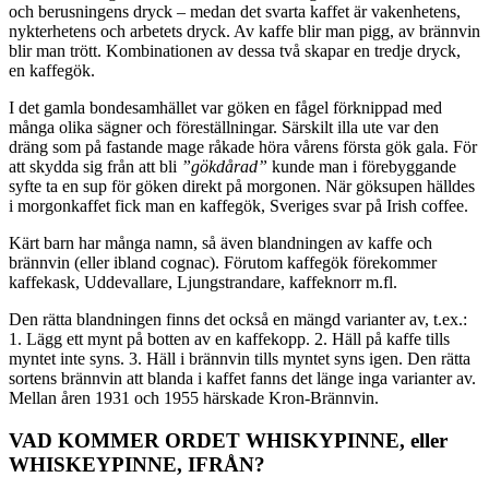
och berusningens dryck – medan det svarta kaffet är vakenhetens,
nykterhetens och arbetets dryck. Av kaffe blir man pigg, av brännvin
blir man trött. Kombinationen av dessa två skapar en tredje dryck,
en kaffegök.
I det gamla bondesamhället var göken en fågel förknippad med
många olika sägner och föreställningar. Särskilt illa ute var den
dräng som på fastande mage råkade höra vårens första gök gala. För
att skydda sig från att bli
”gökdårad”
kunde man i förebyggande
syfte ta en sup för göken direkt på morgonen. När göksupen hälldes
i morgonkaffet fick man en kaffegök, Sveriges svar på Irish coffee.
Kärt barn har många namn, så även blandningen av kaffe och
brännvin (eller ibland cognac). Förutom kaffegök förekommer
kaffekask, Uddevallare, Ljungstrandare, kaffeknorr m.fl.
Den rätta blandningen finns det också en mängd varianter av, t.ex.:
1. Lägg ett mynt på botten av en kaffekopp. 2. Häll på kaffe tills
myntet inte syns. 3. Häll i brännvin tills myntet syns igen. Den rätta
sortens brännvin att blanda i kaffet fanns det länge inga varianter av.
Mellan åren 1931 och 1955 härskade Kron-Brännvin.
VAD KOMMER ORDET WHISKYPINNE, eller
WHISKEYPINNE, IFRÅN?