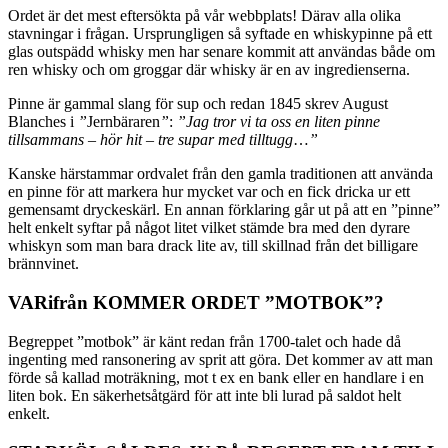
Ordet är det mest eftersökta på vår webbplats! Därav alla olika
stavningar i frågan. Ursprungligen så syftade en whiskypinne på ett
glas outspädd whisky men har senare kommit att användas både om
ren whisky och om groggar där whisky är en av ingredienserna.
Pinne är gammal slang för sup och redan 1845 skrev August
Blanches i
”
Jernbäraren
”
:
”Jag tror vi ta oss en liten pinne
tillsammans – hör hit – tre supar med tilltugg
…
”
Kanske härstammar ordvalet från den gamla traditionen att använda
en pinne för att markera hur mycket var och en fick dricka ur ett
gemensamt dryckeskärl. En annan förklaring går ut på att en ”pinne”
helt enkelt syftar på något litet vilket stämde bra med den dyrare
whiskyn som man bara drack lite av, till skillnad från det billigare
brännvinet.
VARifrån KOMMER ORDET ”MOTBOK”?
Begreppet ”motbok” är känt redan från 1700-talet och hade då
ingenting med ransonering av sprit att göra. Det kommer av att man
förde så kallad moträkning, mot t ex en bank eller en handlare i en
liten bok. En säkerhetsåtgärd för att inte bli lurad på saldot helt
enkelt.