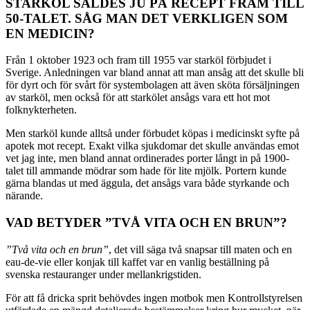
STARKÖL SÅLDES JU PÅ RECEPT FRAM TILL
50-TALET. SÅG MAN DET VERKLIGEN SOM
EN MEDICIN?
Från 1 oktober 1923 och fram till 1955 var starköl förbjudet i
Sverige. Anledningen var bland annat att man ansåg att det skulle bli
för dyrt och för svårt för systembolagen att även sköta försäljningen
av starköl, men också för att starkölet ansågs vara ett hot mot
folknykterheten.
Men starköl kunde alltså under förbudet köpas i medicinskt syfte på
apotek mot recept. Exakt vilka sjukdomar det skulle användas emot
vet jag inte, men bland annat ordinerades porter långt in på 1900-
talet till ammande mödrar som hade för lite mjölk. Portern kunde
gärna blandas ut med äggula, det ansågs vara både styrkande och
närande.
VAD BETYDER ”TVÅ VITA OCH EN BRUN”?
”Två vita och en brun”
, det vill säga två snapsar till maten och en
eau-de-vie eller konjak till kaffet var en vanlig beställning på
svenska restauranger under mellankrigstiden.
För att få dricka sprit behövdes ingen motbok men Kontrollstyrelsen