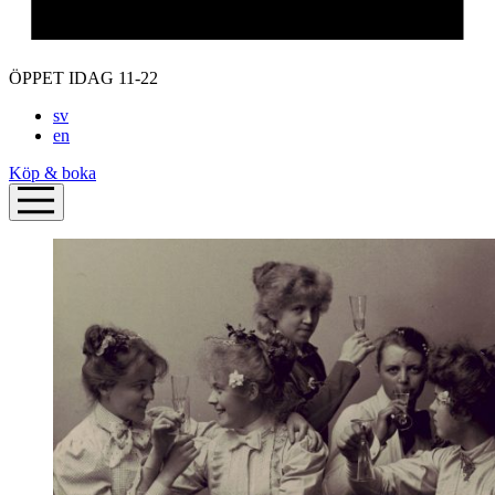
ÖPPET IDAG 11-22
sv
en
Köp & boka